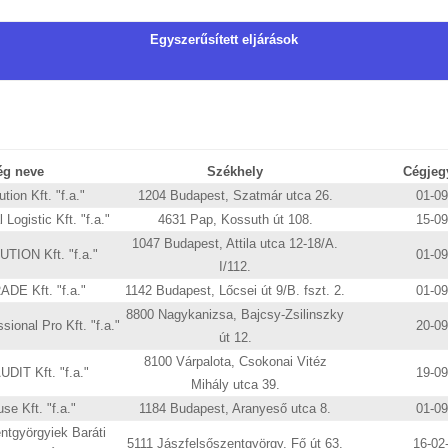
Egyszerűsített eljárások
ég neve
Székhely
Cégjeg
tion Kft. "f.a."
1204 Budapest, Szatmár utca 26.
01-0
 Logistic Kft. "f.a."
4631 Pap, Kossuth út 108.
15-0
1047 Budapest, Attila utca 12-18/A.
TION Kft. "f.a."
01-0
I/112.
E Kft. "f.a."
1142 Budapest, Lőcsei út 9/B. fszt. 2.
01-0
8800 Nagykanizsa, Bajcsy-Zsilinszky
ional Pro Kft. "f.a."
20-0
út 12.
8100 Várpalota, Csokonai Vitéz
IT Kft. "f.a."
19-0
Mihály utca 39.
se Kft. "f.a."
1184 Budapest, Aranyeső utca 8.
01-0
ntgyörgyiek Baráti
5111 Jászfelsőszentgyörgy, Fő út 63.
16-02