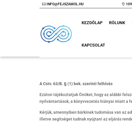
INFO@FEJSZAMOL.HU
109
KEZDŐLAP
RÓLUNK
KAPCSOLAT
A Cstv. 63/B. § (1) bek. szerinti felhívás
Ezúton tájékoztatjuk Önöket, hogy az alábbi fels
nyilvántartások, a könyvvezetés hiányai miatt a f
Kérjük, amennyiben bárkinek tudomása van az adós 
illetve segítséget tudnak nyújtani az eljárás ren