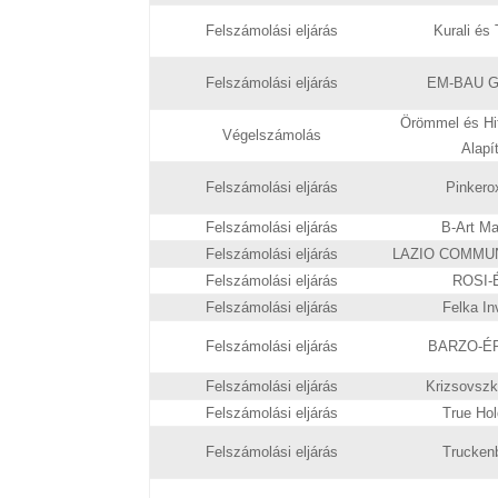
Felszámolási eljárás
Kurali és 
Felszámolási eljárás
EM-BAU Gen
Örömmel és Hit
Végelszámolás
Alapí
Felszámolási eljárás
Pinkerox
Felszámolási eljárás
B-Art Mas
Felszámolási eljárás
LAZIO COMMUNI
Felszámolási eljárás
ROSI-É
Felszámolási eljárás
Felka Inv
Felszámolási eljárás
BARZO-ÉP 
Felszámolási eljárás
Krizsovszki
Felszámolási eljárás
True Hold
Felszámolási eljárás
Truckenb