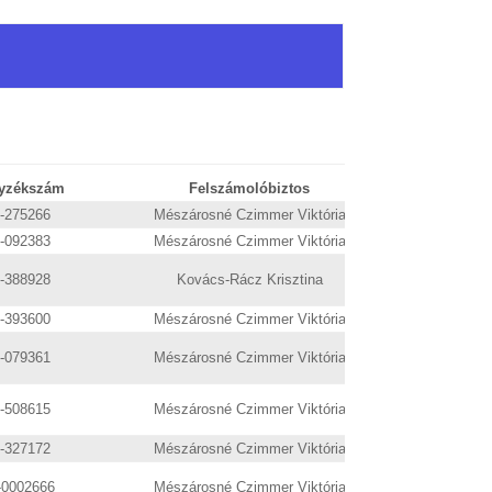
yzékszám
Felszámolóbiztos
Levelez
9-275266
Mészárosné Czimmer Viktória
9-092383
Mészárosné Czimmer Viktória
9-388928
Kovács-Rácz Krisztina
9-393600
Mészárosné Czimmer Viktória
9-079361
Mészárosné Czimmer Viktória
9-508615
Mészárosné Czimmer Viktória
9-327172
Mészárosné Czimmer Viktória
-0002666
Mészárosné Czimmer Viktória