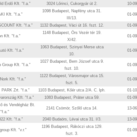
d Erdő Kft. "f.a."
3024 Lőrinci, Cukorgyár út 2.
10-0
1098 Budapest, Napfény utca 31.
KI Kft. "f.a."
01-0
III/13.
OUNT Kft. "f.a."
1132 Budapest, Váci út 16. fszt. 12.
01-0
1148 Budapest, Örs Vezér tér 19.
n Kft. "f.a."
01-0
X/42.
1063 Budapest, Szinyei Merse utca
utó Kft. "f.a."
01-0
10.
1027 Budapest, Bem József utca 9.
 Group Kft. "f.a."
01-0
fszt. 10.
1122 Budapest, Városmajor utca 15.
ork Kft. "f.a."
01-0
fszt. 5.
ARK Zrt. "f.a."
1103 Budapest, Kőér utca 2/A. C. lph.
01-1
rország Kft. "f.a."
1083 Budapest, Práter utca 59.
01-0
lő és Vendégház Bt.
2141 Csömör, Szőlő utca 14.
13-0
"f.a."
22 Kft. "f.a."
2040 Budaörs, Lévai utca 31. I/3.
13-0
1196 Budapest, Rákóczi utca 129.
group Kft. "v.r."
01-0
fszt. 3.