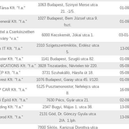
1063 Budapest, Szinyei Merse utca
Társa Kft. "f.a."
01-0
21. -1/5.
1027 Budapest, Bem József utca 9.
erál Kft. "f.a."
01-0
fszt.
tel a Cserkészetben
6000 Kecskemét, Jókai utca 1.
03-01
tvány "v.a."
2310 Szigetszentmiklós, Erdész utca
 IT Kft. "f.a."
13-0
5.
ter Kft. "f.a."
1141 Budapest, Szugló utca 82.
01-0
CATIONS Kft. "f.a."
3928 Tiszatardos, Névtelen tér 220.
05-0
P Kft. "f.a."
3731 Szuhakálló, Hársfa út 18.
05-0
est Kft. "f.a."
1076 Budapest, Garay utca 45. I/120.
01-0
5125 Pusztamonostor, Nefelejcs utca
CAR Kft. "f.a."
16-0
8.
 Építő Kft. "f.a."
7630 Pécs, Gyár utca 21.
02-0
ing Kft. "f.a."
2347 Bugyi, Május 1. utca 38.
13-0
2131 Göd, Dr. Gönczy Gyula utca
rod Kft. "f.a."
13-0
2/A. 1.lph.
7800 Siklós, Kanizsai Dorottya utca