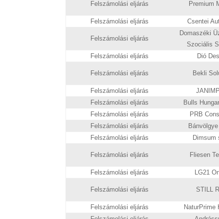
Felszámolási eljárás
Premium Mo
Felszámolási eljárás
Csentei Aut
Domaszéki Üzl
Felszámolási eljárás
Szociális S
Felszámolási eljárás
Dió Desi
Felszámolási eljárás
Bekli Solu
Felszámolási eljárás
JANIMPE
Felszámolási eljárás
Bulls Hungar
Felszámolási eljárás
PRB Consul
Felszámolási eljárás
Bánvölgye 
Felszámolási eljárás
Dimsum s
Felszámolási eljárás
Fliesen Te
Felszámolási eljárás
LG21 Onn
Felszámolási eljárás
STILL R
Felszámolási eljárás
NaturPrime H
Felszámolási eljárás
Andrássy