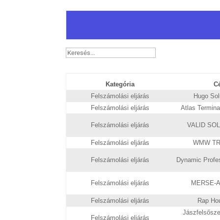
Kategória
C
Felszámolási eljárás
Hugo Solu
Felszámolási eljárás
Atlas Terminal
Felszámolási eljárás
VALID SOLU
Felszámolási eljárás
WMW TRAD
Felszámolási eljárás
Dynamic Profess
Felszámolási eljárás
MERSE-AUD
Felszámolási eljárás
Rap Hou
Jászfelsősze
Felszámolási eljárás