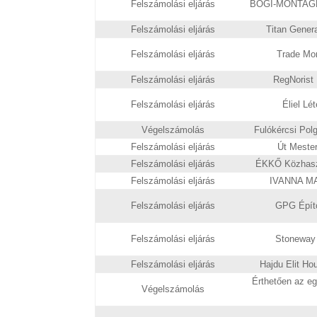
Felszámolási eljárás
BOGI-MONTAGE-
Felszámolási eljárás
Titan Genera
Felszámolási eljárás
Trade Mon
Felszámolási eljárás
RegNorist L
Felszámolási eljárás
Éliel Lét
Végelszámolás
Fulókércsi Polg
Felszámolási eljárás
Út Mester
Felszámolási eljárás
ÉKKŐ Közhaszn
Felszámolási eljárás
IVANNA MAR
Felszámolási eljárás
GPG Építő
Felszámolási eljárás
Stoneway B
Felszámolási eljárás
Hajdu Elit Hou
Érthetően az e
Végelszámolás