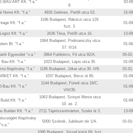
BAU ART Kft. "f.a."
02-0
8.
l Home Kft. "f.a."
4935 Gelénes, Petőfi utca 53.
15-0
1196 Budapest, Rákóczi utca 129.
tage Kft. "f.a."
01-0
fszt. 3.
ogist Kft. "f.a."
2636 Tésa, Petőfi utca 16.
13-0
1064 Budapest, Podmaniczky utca
elem Bt. "f.a."
01-0
57. II/14.
árőr Egyesület "v.a."
3864 Fulókércs, Fő utca 92/A.
05-02
 Bau Kft. "f.a."
1023 Budapest, Lajos utca 35.
01-0
ú Alapítvány "f.a."
1195 Budapest, Jókai utca 30. II/8.
01-01
KET Kft. "f.a."
1037 Budapest, Bécsi út 85.
01-0
1144 Budapest, Füredi utca 19/C.
-Bau Kft. "f.a."
01-0
VIII/35.
1063 Budapest, Szinyei Merse utca
uild Kft. "f.a."
01-0
10. as. 2.
s Builder Kft. "f.a."
2711 Tápiószentmárton, Szelei út 3.
13-0
gészségért Alapítvány
5000 Szolnok, Jubileum tér 1/A.
01-01
"v.a."
1085 Budapest, József körút 69. fszt.