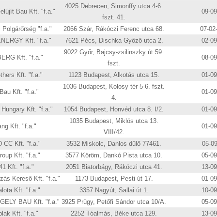
4025 Debrecen, Simonffy utca 4-6.
lújít Bau Kft. "f.a."
09-0
fszt. 41.
 Polgárőrség "f.a."
2066 Szár, Rákóczi Ferenc utca 68.
07-02
ERGY Kft. "f.a."
7621 Pécs, Dischka Győző utca 2.
02-0
9022 Győr, Bajcsy-zsilinszky út 59.
RG Kft. "f.a."
08-0
fszt.
hers Kft. "f.a."
1123 Budapest, Alkotás utca 15.
01-0
1036 Budapest, Kolosy tér 5-6. fszt.
au Kft. "f.a."
01-0
4.
Hungary Kft. "f.a."
1054 Budapest, Honvéd utca 8. I/2.
01-0
1035 Budapest, Miklós utca 13.
ng Kft. "f.a."
01-0
VIII/42.
CC Kft. "f.a."
3532 Miskolc, Danlos dűlő 77461.
05-0
oup Kft. "f.a."
3577 Köröm, Dankó Pista utca 10.
05-0
1 Kft. "f.a."
2051 Biatorbágy, Rákóczi utca 41.
13-0
zás Kereső Kft. "f.a."
1173 Budapest, Pesti út 17.
01-0
lota Kft. "f.a."
3357 Nagyút, Sallai út 1.
10-0
LY BAU Kft. "f.a."
3925 Prügy, Petőfi Sándor utca 10/A.
05-0
ak Kft. "f.a."
2252 Tóalmás, Béke utca 129.
13-0