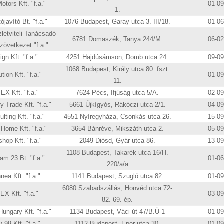
tors Kft. "f.a."
01-0
1.
ójavító Bt. "f.a."
1076 Budapest, Garay utca 3. III/18.
01-0
etviteli Tanácsadó
6781 Domaszék, Tanya 244/M.
06-0
zövetkezet "f.a."
gn Kft. "f.a."
4251 Hajdúsámson, Domb utca 24.
09-0
1068 Budapest, Király utca 80. fszt.
tion Kft. "f.a."
01-0
11.
X Kft. "f.a."
7624 Pécs, Ifjúság utca 5/A.
02-0
y Trade Kft. "f.a."
5661 Újkígyós, Rákóczi utca 2/1.
04-0
ting Kft. "f.a."
4551 Nyíregyháza, Csonkás utca 26.
15-0
Home Kft. "f.a."
3654 Bánréve, Mikszáth utca 2.
05-0
hop Kft. "f.a."
2049 Diósd, Gyár utca 86.
13-0
1108 Budapest, Takarék utca 16/H.
am 23 Bt. "f.a."
01-0
220/a/a
ea Kft. "f.a."
1141 Budapest, Szugló utca 82.
01-0
6080 Szabadszállás, Honvéd utca 72-
EX Kft. "f.a."
03-0
82. 69. ép.
ungary Kft. "f.a."
1134 Budapest, Váci út 47/B.Ü-1
01-0
 99 Kft. "f.a."
1112 Budapest, Eper utca 30.
01-0