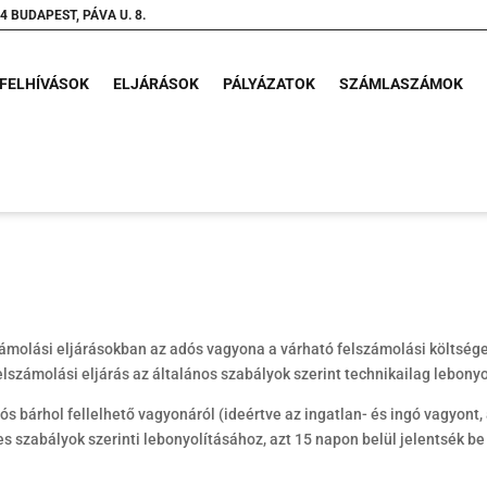
4 BUDAPEST, PÁVA U. 8.
FELHÍVÁSOK
ELJÁRÁSOK
PÁLYÁZATOK
SZÁMLASZÁMOK
zámolási eljárásokban az adós vagyona a várható felszámolási költsége
elszámolási eljárás az általános szabályok szerint technikailag lebonyo
bárhol fellelhető vagyonáról (ideértve az ingatlan- és ingó vagyont, a
des szabályok szerinti lebonyolításához, azt 15 napon belül jelentsék b