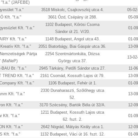
 "f.a." (JÁFEBE)
yesület "f.a."
3518 Miskolc, Csajkovszkij utca 4.
05-02
 Kft. "f.a."
3661 Ózd, Csépány út 288.
05-0
1102 Budapest, Kőrösi Csoma
yesüzlet Kft. "f.a."
01-0
Sándor út 21. V/20.
RY Kft. "f.a."
1148 Budapest, Angol utca 43.
01-0
Kreatív Kft. "f.a."
2051 Biatorbágy, Biai Gáspár utca 36.
13-0
Nemzetiségek Pártja
2254 Szentmártonkáta, Dózsa
13-02
." (MaNeP)
György utca 37.
AU Bt. "f.a."
2945 Tárkány, Petőfi Sándor utca 27.
11-0
TREND Kft. "f.a."
2161 Csomád, Kossuth Lajos út 79.
13-0
ompany Kft. "f.a."
1106 Budapest, Fehér út 1.
01-0
2330 Dunaharaszti, Szőlőhegy utca
mm Kft. "f.a."
13-0
52.
on Kft. "f.a."
3170 Szécsény, Bartók Béla út 32/A.
12-0
1211 Budapest, Kossuth Lajos utca
 Kft. "f.a."
01-0
62. fszt. 2.
N Kft. "f.a."
2642 Nógrád, Mátyás Király utca 1.
12-0
 Kft. "f.a."
1132 Budapest, Váci út 16. fszt. 12.
01-0