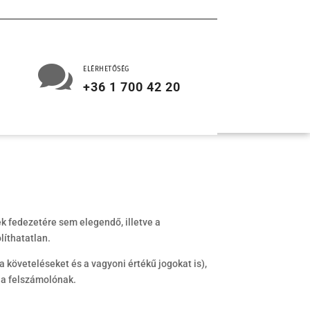

ELÉRHETŐSÉG
+36 1 700 42 20
k fedezetére sem elegendő, illetve a
líthatatlan.
 követeléseket és a vagyoni értékű jogokat is),
e a felszámolónak.