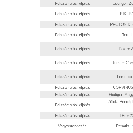
Felszámolási eljárás
Csengeri Zöl
Felszámolási eljárás
PIKI-PA
Felszámolási eljárás
PROTON DISC
Felszámolási eljárás
Termio
Felszámolási eljárás
Doktor A
Felszámolási eljárás
Junsec Corp
Felszámolási eljárás
Lemmec N
Felszámolási eljárás
CORVINUS P
Felszámolási eljárás
Gedigen Magya
Zöldfa Vendég
Felszámolási eljárás
Felszámolási eljárás
LRres20
Vagyonrendezés
Renatis It