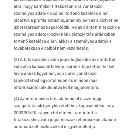
arra, hogy bármikor tiltakozzon a rá vonatkozó
személyes adatok e célból történő kezelése ellen,
ideértve a profilalkotást is, amennyiben az a közvetlen
üzletszerzéshez kapcsolódik. Ha az érintett tiltakozik a
személyes adatok közvetlen üzletszerzés érdekében
történő kezelése ellen, akkor a személyes adatok a
továbbiakban e célból nem kezelhetők.
(3) A tiltakozáshoz való jogra legkésőbb az érintettel
való első kapcsolatfelvétel során kifejezetten fel kell
hívni annak figyelmét, és az erre vonatkozó
tájékoztatást egyértelműen és minden más
információtól elkülönítve kell megjeleníteni.
(4) Az információs társadalommal összefüggő
szolgáltatások igénybevételéhez kapcsolódóan és a
2002/58/EK irányelvtől eltérve az érintett a
tiltakozáshoz való jogot műszaki előírásokon alapuló
automatizált eszközökkel is gyakorolhatja.