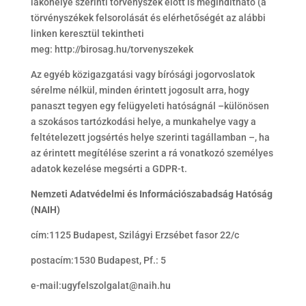
lakóhelye szerinti törvényszék előtt is megindítható (a
törvényszékek felsorolását és elérhetőségét az alábbi
linken keresztül tekintheti
meg: http://birosag.hu/torvenyszekek
Az egyéb közigazgatási vagy bírósági jogorvoslatok
sérelme nélkül, minden érintett jogosult arra, hogy
panaszt tegyen egy felügyeleti hatóságnál –különösen
a szokásos tartózkodási helye, a munkahelye vagy a
feltételezett jogsértés helye szerinti tagállamban –, ha
az érintett megítélése szerint a rá vonatkozó személyes
adatok kezelése megsérti a GDPR-t.
Nemzeti Adatvédelmi és Információszabadság Hatóság
(NAIH)
cím:1125 Budapest, Szilágyi Erzsébet fasor 22/c
postacím:1530 Budapest, Pf.: 5
e-mail:ugyfelszolgalat@naih.hu