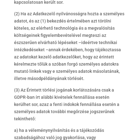
kapcsolatosan került sor.
(2) Ha az Adatkezelő nyilvánosságra hozta a személyes
adatot, és az (1) bekezdés értelmében azt törölni
köteles, az elérhető technológia és a megvalósítás
költségeinek figyelembevételével megteszi az
észszerűen elvárható lépéseket –ideértve technikai
intézkedéseket –annak érdekében, hogy tájékoztassa
az adatokat kezelő adatkezelőket, hogy az érintett
kérelmezte tőlük a szóban forgó személyes adatokra
mutató linkek vagy e személyes adatok másolatának,
illetve másodpéldányának törlését.
(3) Az Érintett törlési jogának korlátozására csak a
GDPR-ban írt alábbi kivételek fennállása esetén
kerülhet sor, azaz a fenti indokok fennállása esetén a
személyes adatok további megőrzése jogszerűnek
tekinthető:
a) ha a véleménynyilvánítás és a tájékozódás
szabadságához való jog gyakorlása, vagy