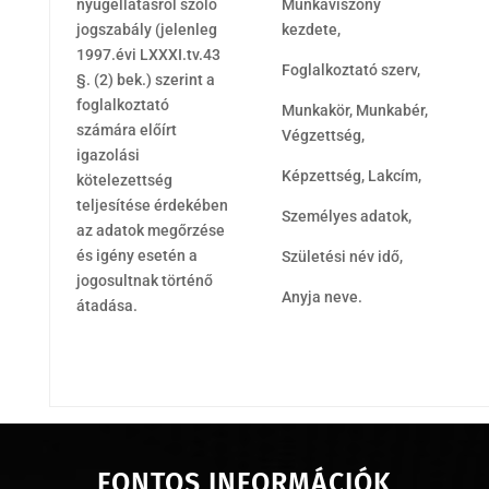
nyugellátásról szóló
Munkaviszony
jogszabály (jelenleg
kezdete,
1997.évi LXXXI.tv.43
Foglalkoztató szerv,
§. (2) bek.) szerint a
foglalkoztató
Munkakör, Munkabér,
számára előírt
Végzettség,
igazolási
Képzettség, Lakcím,
kötelezettség
teljesítése érdekében
Személyes adatok,
az adatok megőrzése
és igény esetén a
Születési név idő,
jogosultnak történő
Anyja neve.
átadása.
FONTOS INFORMÁCIÓK