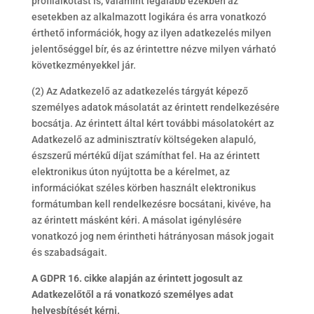
profilalkotást is, valamint legalább ezekben az
esetekben az alkalmazott logikára és arra vonatkozó
érthető információk, hogy az ilyen adatkezelés milyen
jelentőséggel bír, és az érintettre nézve milyen várható
következményekkel jár.
(2) Az Adatkezelő az adatkezelés tárgyát képező
személyes adatok másolatát az érintett rendelkezésére
bocsátja. Az érintett által kért további másolatokért az
Adatkezelő az adminisztratív költségeken alapuló,
észszerű mértékű díjat számíthat fel. Ha az érintett
elektronikus úton nyújtotta be a kérelmet, az
információkat széles körben használt elektronikus
formátumban kell rendelkezésre bocsátani, kivéve, ha
az érintett másként kéri. A másolat igénylésére
vonatkozó jog nem érintheti hátrányosan mások jogait
és szabadságait.
A GDPR 16. cikke alapján az érintett jogosult az
Adatkezelőtől a rá vonatkozó személyes adat
helyesbítését kérni.