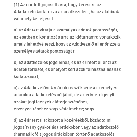
(1) Az érintett jogosult arra, hogy kérésére az
Adatkezelő korlátozza az adatkezelést, ha az alábbiak
valamelyike teljesül:
a) az érintett vitatja a személyes adatok pontosságát,
ez esetben a korlátozás arra az időtartamra vonatkozik,
amely lehetővé teszi, hogy az Adatkezelő ellenőrizze a
személyes adatok pontosságát;
b) az adatkezelés jogellenes, és az érintett ellenzi az
adatok törlését, és ehelyett kéri azok felhasználásának
korlátozását;
c) az Adatkezelőnek már nincs szüksége a személyes
adatokra adatkezelés céljából, de az érintett igényli
azokat jogi igények előterjesztéséhez,
érvényesítéséhez vagy védelméhez; vagy
d) az érintett tiltakozott a közérdekből, közhatalmi
jogosítvány gyakorlása érdekében vagy az adatkezelő
(harmadik fél) jogos érdekében történő adatkezelés