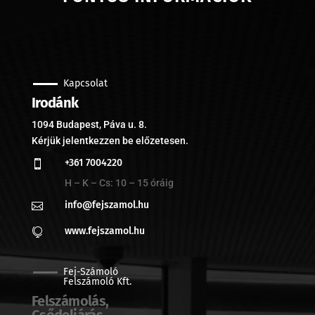
Kapcsolat
Irodánk
1094 Budapest, Páva u. 8.
Kérjük jelentkezzen be előzetesen.
+361 7004220

H – K – Cs: 10 – 15 óráig
info@fejszamol.hu

www.fejszamol.hu

Fej-Számoló
Felszámoló Kft.
Felszámolás,