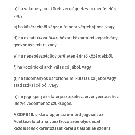
b) ha valamely jogi kötelezettségnek való megfelelés,
vagy
c) ha közérdekből végzett feladat végrehajtása, vagy
d) ha az adatkezelőre ruházott közhatalmi jogosítvány
gyakorlása miatt, vagy
e) ha népegészségügy területén érintő közérdekből,
f) ha közérdekű archiválás céljából, vagy
g) ha tudományos és történelmi kutatás céljából vagy
statisztikai célból, vagy
h) ha jogi igények előterjesztéséhez, érvényesítéséhez
illetve védelméhez szükséges.
A GDPR18. cikke alapján az érintett jogosult az
Adatkezelőtől a rá vonatkozó személyes adat
kezelésének korlátozását kérni az alábbiak szerint: