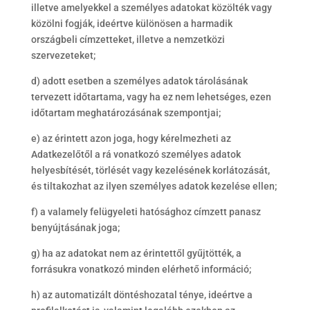
illetve amelyekkel a személyes adatokat közölték vagy
közölni fogják, ideértve különösen a harmadik
országbeli címzetteket, illetve a nemzetközi
szervezeteket;
d) adott esetben a személyes adatok tárolásának
tervezett időtartama, vagy ha ez nem lehetséges, ezen
időtartam meghatározásának szempontjai;
e) az érintett azon joga, hogy kérelmezheti az
Adatkezelőtől a rá vonatkozó személyes adatok
helyesbítését, törlését vagy kezelésének korlátozását,
és tiltakozhat az ilyen személyes adatok kezelése ellen;
f) a valamely felügyeleti hatósághoz címzett panasz
benyújtásának joga;
g) ha az adatokat nem az érintettől gyűjtötték, a
forrásukra vonatkozó minden elérhető információ;
h) az automatizált döntéshozatal ténye, ideértve a