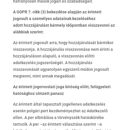
hátrányosan mások jogait és szabadságait.
A GDPR 7. cikk (3) bekezdése alapján az érintett
jogosult a személyes adatainak kezeléséhez
adott hozzájárulást bármely időpontban visszavonni az
alábbiak szerint:
Az érintett jogosult arra, hogy hozzájárulását bármikor
visszavonja. A hozzájárulás visszavonása nem érinti a
hozzájáruláson alapuló, a visszavonás előtti
adatkezelés jogszerűségét. A hozzájárulás
visszavonását ugyanolyan egyszerű módon jogosult
megtenni, mint annak megadását.
Az érintett jogorvoslati joga bíróság előtt, felügyeleti
hatósághoz címzett panasz
Az érintett által tapasztalt jogellenes adatkezelés
esetén polgári pert kezdeményezhet az Adatkezelő
ellen. A per elbírálása a törvényszék hatáskörébe
tartozik. A per –az érintett választása szerint –a