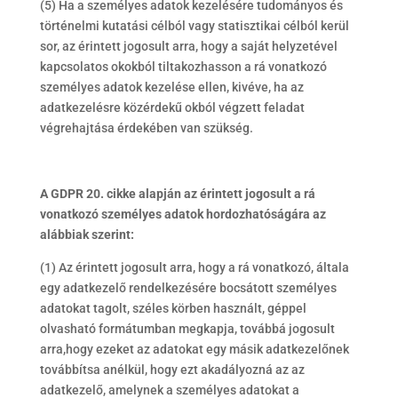
(5) Ha a személyes adatok kezelésére tudományos és
történelmi kutatási célból vagy statisztikai célból kerül
sor, az érintett jogosult arra, hogy a saját helyzetével
kapcsolatos okokból tiltakozhasson a rá vonatkozó
személyes adatok kezelése ellen, kivéve, ha az
adatkezelésre közérdekű okból végzett feladat
végrehajtása érdekében van szükség.
A GDPR 20. cikke alapján az érintett jogosult a rá
vonatkozó személyes adatok hordozhatóságára az
alábbiak szerint:
(1) Az érintett jogosult arra, hogy a rá vonatkozó, általa
egy adatkezelő rendelkezésére bocsátott személyes
adatokat tagolt, széles körben használt, géppel
olvasható formátumban megkapja, továbbá jogosult
arra,hogy ezeket az adatokat egy másik adatkezelőnek
továbbítsa anélkül, hogy ezt akadályozná az az
adatkezelő, amelynek a személyes adatokat a