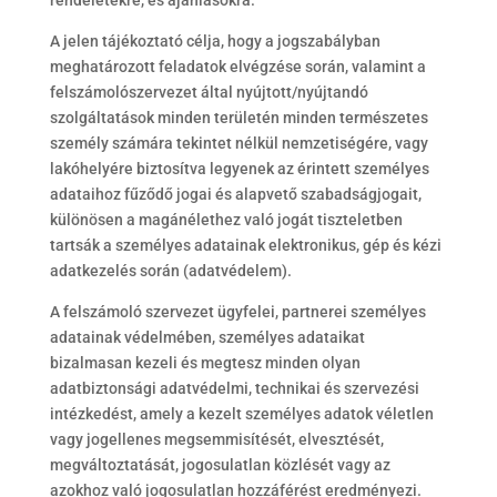
rendeletekre, és ajánlásokra.
A jelen tájékoztató célja, hogy a jogszabályban
meghatározott feladatok elvégzése során, valamint a
felszámolószervezet által nyújtott/nyújtandó
szolgáltatások minden területén minden természetes
személy számára tekintet nélkül nemzetiségére, vagy
lakóhelyére biztosítva legyenek az érintett személyes
adataihoz fűződő jogai és alapvető szabadságjogait,
különösen a magánélethez való jogát tiszteletben
tartsák a személyes adatainak elektronikus, gép és kézi
adatkezelés során (adatvédelem).
A felszámoló szervezet ügyfelei, partnerei személyes
adatainak védelmében, személyes adataikat
bizalmasan kezeli és megtesz minden olyan
adatbiztonsági adatvédelmi, technikai és szervezési
intézkedést, amely a kezelt személyes adatok véletlen
vagy jogellenes megsemmisítését, elvesztését,
megváltoztatását, jogosulatlan közlését vagy az
azokhoz való jogosulatlan hozzáférést eredményezi.