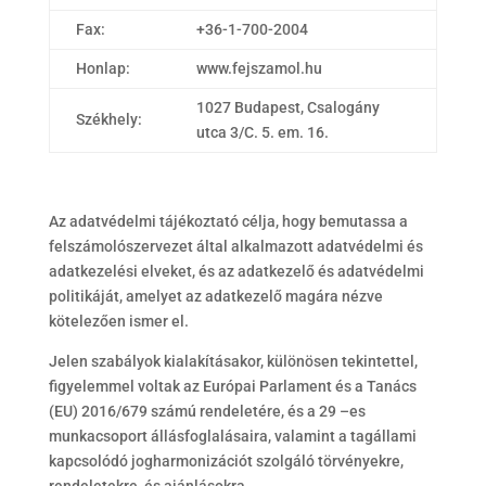
Fax:
+36-1-700-2004
Honlap:
www.fejszamol.hu
1027 Budapest, Csalogány
Székhely:
utca 3/C. 5. em. 16.
Az adatvédelmi tájékoztató célja, hogy bemutassa a
felszámolószervezet által alkalmazott adatvédelmi és
adatkezelési elveket, és az adatkezelő és adatvédelmi
politikáját, amelyet az adatkezelő magára nézve
kötelezően ismer el.
Jelen szabályok kialakításakor, különösen tekintettel,
figyelemmel voltak az Európai Parlament és a Tanács
(EU) 2016/679 számú rendeletére, és a 29 –es
munkacsoport állásfoglalásaira, valamint a tagállami
kapcsolódó jogharmonizációt szolgáló törvényekre,