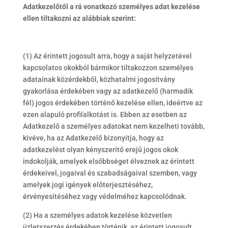
Adatkezelőtől a rá vonatkozó személyes adat kezelése
ellen tiltakozni az alábbiak szerint:
(1) Az érintett jogosult arra, hogy a saját helyzetével
kapcsolatos okokból bármikor tiltakozzon személyes
adatainak közérdekből, közhatalmi jogosítvány
gyakorlása érdekében vagy az adatkezelő (harmadik
fél) jogos érdekében történő kezelése ellen, ideértve az
ezen alapuló profilalkotást is. Ebben az esetben az
Adatkezelő a személyes adatokat nem kezelheti tovább,
kivéve, ha az Adatkezelő bizonyítja, hogy az
adatkezelést olyan kényszerítő erejű jogos okok
indokolják, amelyek elsőbbséget élveznek az érintett
érdekeivel, jogaival és szabadságaival szemben, vagy
amelyek jogi igények előterjesztéséhez,
érvényesítéséhez vagy védelméhez kapcsolódnak.
(2) Ha a személyes adatok kezelése közvetlen
üzletszerzés érdekében történik, az érintett jogosult