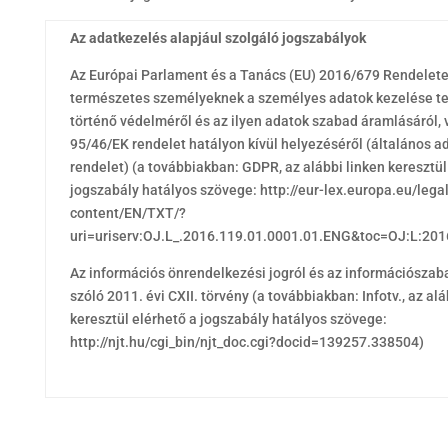
Az adatkezelés alapjául szolgáló jogszabályok
Az Európai Parlament és a Tanács (EU) 2016/679 Rendelete
természetes személyeknek a személyes adatok kezelése t
történő védelméről és az ilyen adatok szabad áramlásáról, 
95/46/EK rendelet hatályon kívül helyezéséről (általános 
rendelet) (a továbbiakban: GDPR, az alábbi linken keresztül
jogszabály hatályos szövege: http://eur-lex.europa.eu/legal
content/EN/TXT/?
uri=uriserv:OJ.L_.2016.119.01.0001.01.ENG&toc=OJ:L:20
Az információs önrendelkezési jogról és az információszab
szóló 2011. évi CXII. törvény (a továbbiakban: Infotv., az alá
keresztül elérhető a jogszabály hatályos szövege:
http://njt.hu/cgi_bin/njt_doc.cgi?docid=139257.338504)