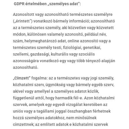
GDPR értelmében „személyes adat”:
Azonosított vagy azonosítható természetes személyre
(„érintett”) vonatkozó bármely információ; azonosítható
az a természetes személy, aki közvetlen vagy közvetett
módon, különösen valamely azonosító, például név,
szám, helymeghatározó adat, online azonosító vagy a
természetes személy testi, fiziológiai, genetikai,
szellemi, gazdasági, kulturális vagy szociális
azonosságára vonatkozó egy vagy több tényező alapján
azonosítható.
„
Címzett”
fogalma: az a természetes vagy jogi személy,
közhatalmi szerv, ügynökség vagy bármely egyéb szerv,
akivel vagy amellyel a személyes adatot közlik,
függetlenül attól, hogy harmadik fél-e. Azon közhatalmi
szervek, amelyek egy egyedi vizsgálat keretében az
uniós vagy a tagállami joggal összhangban férhetnek
hozzá személyes adatokhoz, nem minősülnek
címzettnek; az említett adatok e közhatalmi szervek