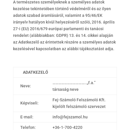
A természetes személyeknek a személyes adatok
kezelése tekintetében történő védelméről és az ilyen
adatok szabad áramlásáról, valamint a 95/46/EK
irányelv hatályon kívül helyezéséről szóló, 2016. április
27-i (EU) 2016/679 európai parlamenti és tanácsi
rendelet (alábbiakban: GDPR) 13. és 14. cikkei alapján
az Adatkezelő az érintettek részére a személyes adatok
kezelésével kapcsolatban az alábbi tájékoztatást adja.
ADATKEZELŐ
……………………………..„f.a.”
Neve:
társaság neve
Fej-Számoló Felszámoló Kft.
Képviseli:
kijelölt felszámoló szervezet
E-mail:
info@fejszamol.hu
Telefon:
+36-1-700-4220