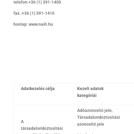
telefon:+36 (1) 391-1400
fax.:+36 (1) 391-1410
honlap: www.naih.hu
Adatkezelés célja
Kezelt adatok
kategóriái
Adóazonosító jele,
Társadalombiztosítási
A
azonosító jele
társadalombiztosítási