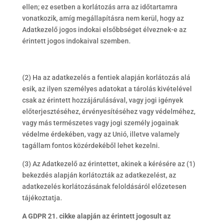
ellen; ez esetben a korlátozás arra az időtartamra
vonatkozik, amíg megállapításra nem kerül, hogy az
Adatkezelő jogos indokai elsőbbséget élveznek-e az
érintett jogos indokaival szemben.
(2) Ha az adatkezelés a fentiek alapján korlátozás alá
esik, az ilyen személyes adatokat a tárolás kivételével
csak az érintett hozzájárulásával, vagy jogi igények
előterjesztéséhez, érvényesítéséhez vagy védelméhez,
vagy más természetes vagy jogi személy jogainak
védelme érdekében, vagy az Unió, illetve valamely
tagállam fontos közérdekéből lehet kezelni.
(3) Az Adatkezelő az érintettet, akinek a kérésére az (1)
bekezdés alapján korlátozták az adatkezelést, az
adatkezelés korlátozásának feloldásáról előzetesen
tájékoztatja.
A GDPR 21. cikke alapján az érintett jogosult az