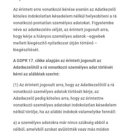
Az érintett erre vonatkozó kérése esetén az Adatkezelő
köteles indokolatlan késedelem nélkül helyesbíteni a rá
vonatkozó pontatlan személyes adatokat. Figyelembe
véve az adatkezelés célját, az érintett jogosult arra,
hogy kérje a hiányos személyes adatok –egyebek
mellett kiegészítő nyilatkozat útján történő –
kiegészítését.
A GDPR 17. cikke alapján az érintett jogosult az
Adatkezelőtől a rá vonatkozó személyes adat törlését
kérni az alábbiak szerint:
(1) Az érintett jogosult arra, hogy az Adatkezelőtől a rá
vonatkozó személyes adatok törlését kérje, az
Adatkezelő pedig köteles arra, hogy az érintettre
vonatkozó személyes adatokat indokolatlan késedelem
nélkül törölje, ha az alábbi indokok valamelyike fennáll:
a) a személyes adatokra már nincs szükség abból a
célból, amelyből azokat gyűjtötték vagy más módon